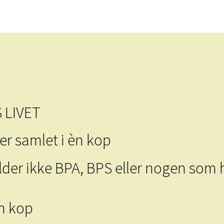
 LIVET
er samlet i èn kop
r ikke BPA, BPS eller nogen som h
n kop