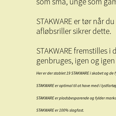
som små, unge som gam
STAKWARE er tør når du 
afløbsriller sikrer dette.
STAKWARE fremstilles i d
genbruges, igen og igen 
Her er der stablet 19 STAKWARE i skabet og d
STAKWARE er optimal til at have med i lystfartø
STAKWARE er pladsbesparende og fylder markan
STAKWARE er 100% slagfast.