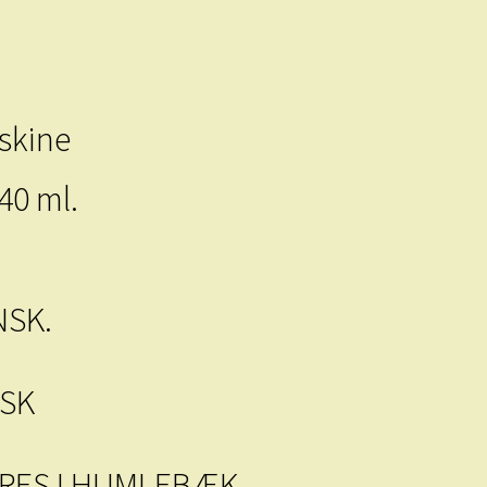
skine
40 ml.
NSK.
NSK
RES I HUMLEBÆK