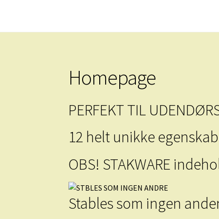
Spring
Spring
til
til
Forside
Forside
navigation
indhold
Homepage
PERFEKT TIL UDENDØRS
12 helt unikke egenskab
OBS! STAKWARE indeholde
Stables som ingen ande