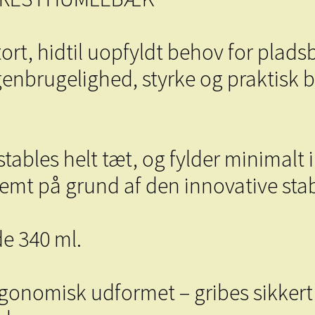
rt, hidtil uopfyldt behov for plads
genbrugelighed, styrke og praktisk b
bles helt tæt, og fylder minimalt 
 nemt på grund af den innovative st
e 340 ml.
nomisk udformet – gribes sikkert 